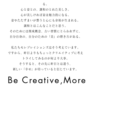
る。
心と姿との、調和のとれた美しさ。
心が美しければ姿は魅力的になる。
姿やたたずまいが整うと心にも余裕が生まれる。
調和とはこんなことだと思う。
そのためには既成概念、古い習慣にとらわれずに、
自分自身の、自分のための「美」の磨き方がある。
私たちセレブレイションズはそう考えています。
ですから、昨日よりもちょっとクリエイティブに考え
トライしてみるのが何より大事。
そうすると、その先に昨日とは違う、
​新しい「幸せ」が待っていると信じています。
Be Creative,More
Happy
​私たちはセレブレイションズです。