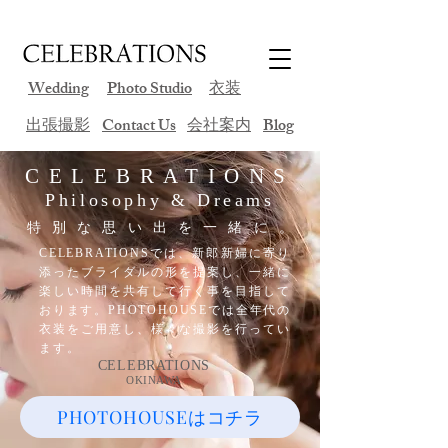
Wedding
Photo Studio
衣装
​出張撮影
Contact Us
会社案内
Blog
CELEBRATIONS
Philosophy & Dreams
特別な思い出を一緒に。
CELEBRATIONSでは、新郎新婦に寄り
添ったブライダルの形を提案し、一緒に
楽しい時間を共有して行く事を目指して
おります。PHOTOHOUSEでは全年代の
衣装をご用意し、様々な撮影を行ってい
ます。
CELEBRATIONS
OKINAWA
PHOTOHOUSEはコチラ