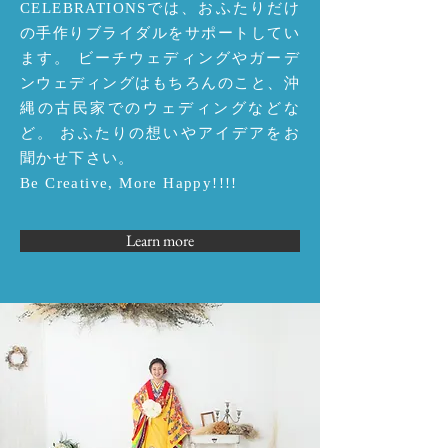
CELEBRATIONSでは、おふたりだけ
の手作りブライダルをサポートしてい
ます。 ビーチウェディングやガーデ
ンウェディングはもちろんのこと、沖
縄の古民家でのウェディングなどな
ど。 おふたりの想いやアイデアをお
聞かせ下さい。
Be Creative, More Happy!!!!
Learn more