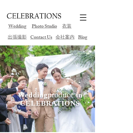
Wedding
Photo Studio
衣装
​出張撮影
Contact Us
会社案内
Blog
Wedding
produce
in
CELEBRATIONS