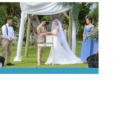
スペシャル企画
Beautiful Bridal One year
Program
挙式当日まで1年という時間をかけ
て、パーフェクトな挙式をめざす特
別プログラムです。色々な特典も満
載です。ぜひ、ご検討下さいませ。